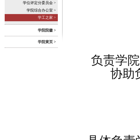
学位评定分委员会 >
学院综合办公室 >
学工之家 >
学院院徽 >
学院黄页 >
负责学院
协助