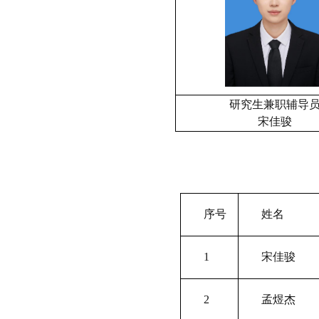
研究生兼职辅导
宋佳骏
序号
姓名
1
宋佳骏
2
孟煜杰